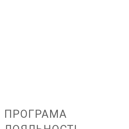
Альтанки
3D-тур
Програма
лояльності
Доставка
Контакти
ПРОГРАМА