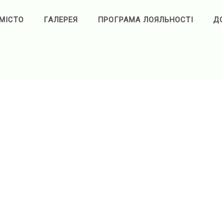
МІСТО
ГАЛЕРЕЯ
ПРОГРАМА ЛОЯЛЬНОСТІ
Д
 круглосуточно. Займы в
 Оформлення без відсотків.
ит
на карту. Получить без
Работаем круглосуточно, без
в Украине
, обратитесь в