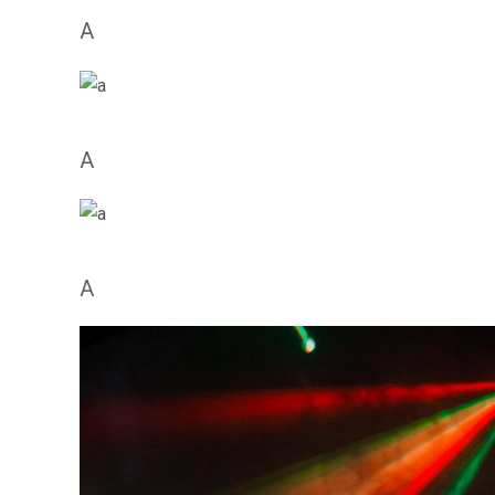
A
A
A