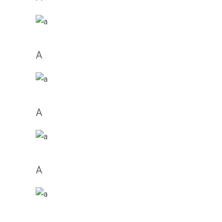
микрофинансовую организацию.
Безвідмовна
онлайн позика на картку миттєво
в Ук
умовах в інтернеті.
A
Solicita préstamos inmediatos y por interne
prestamos 
Tenemos la tasa más baja del mercado y cómodas men
línea
, sin letras chiquitas, resolvemos menos de 24hrs.
A
A